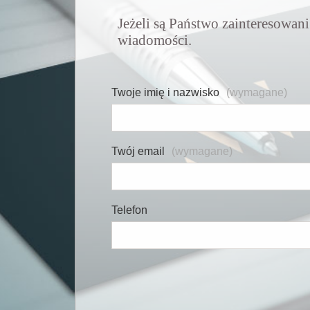
Jeżeli są Państwo zainteresowani
wiadomości.
Formularz
Twoje imię i nazwisko
(wymagane)
kontaktowy
Twój email
(wymagane)
Telefon