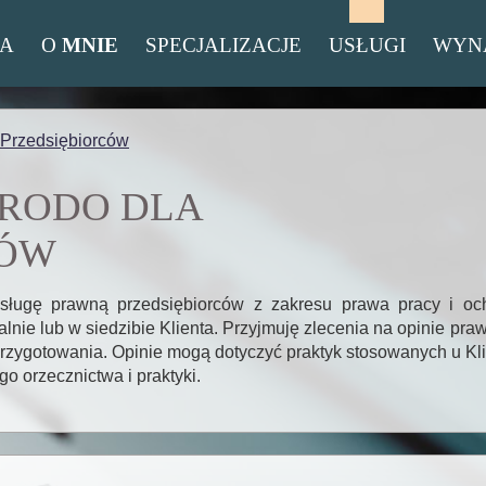
A
O
MNIE
SPECJALIZACJE
USŁUGI
WYN
 Przedsiębiorców
 RODO DLA
CÓW
sługę prawną przedsiębiorców z zakresu prawa pracy i o
nie lub w siedzibie Klienta. Przyjmuję zlecenia na opinie pr
 przygotowania. Opinie mogą dotyczyć praktyk stosowanych u 
o orzecznictwa i praktyki.