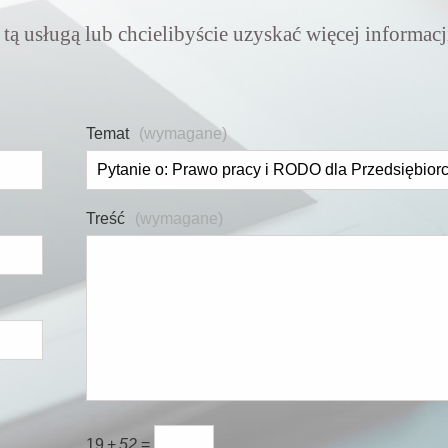
 tą usługą lub chcielibyście uzyskać więcej informac
Temat
(wymagane)
Treść
(wymagane)
19
+
52
=